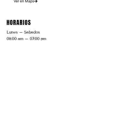
Ver en Maps
HORARIOS
Lunes – Sabados
08:00 am – 07:00 pm
Domingos y Festivos
9:00 am – 2:00pm
Atención por reserva
ENLACES RAPIDOS
Precios y Servicios
Talleres Presenciales
Reservar Cita
BLOG